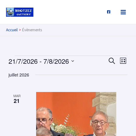
Aller
au
contenu
Accueil
Évènements
21/7/2026
 - 
7/8/2026
Évènements
Recherche
Navig
RECHERCH
LISTE
et
de
Sélectionnez
juillet 2026
navigation
vues
une
de
Évèn
date.
vues
MAR
Évènements
21